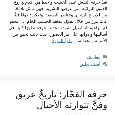
تعدُّ حرفة النقش على الخشب واحدةً من أقدم وأروع
الفنون التراثية التي عرفتها البشرية. فهي تمثل تلاقحًا
بين الإبداع البشري وعناصر الطبيعة، وتعكسُ ذوقًا فنيًّا
عاليًا يبرزُ من خلال تحوّل قطعة الخشب الخام إلى تحفةٍ
فنية زاهية التفاصيل. شهدت هذه الحرفة تطورًا كبيرًا في
أساليبها وأدواتها على مر العصور، حيث باتت تجمع بين
الأصالة والحداثة، …
اقرأ المزيد
التصنيفات
مهارات
أضف تعليق
حرفة الفخّار: تاريخٌ عريق
وفنٌّ تتوارثه الأجيال