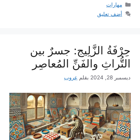
التصنيفات
مهارات
أضف تعليق
حِرْفَةُ الزَّلِيج: جسرٌ بين
التُّراثِ والفَنِّ المُعاصِر
ديسمبر 28, 2024
بقلم
عروب