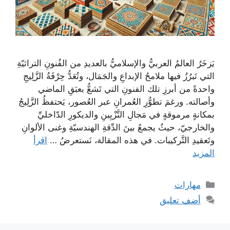
يَزخَرُ العالمُ العربيُّ والإسلاميُّ بالعديدِ من الفُنونِ التراثيّةِ
التي تَبرُزُ فيها ملامحُ الإبداعِ والجَمَال، وتُعَدُّ حِرْفَةُ الزَّلِيجِ
واحدةً من أبرزِ تلك الفنونِ التي تَشعُّ بعبَقِ الماضي
وأصالته. ورغمَ تطوُّرِ العُمرانِ عبر العُصور، يَحتفظُ الزَّلِيجُ
بمكانةٍ مرموقةٍ في مَجالِ التَّزْيِينِ والديكورِ الدّاخليِّ
والخارجيّ، حيثُ يجمعُ بينَ الدِّقةِ الهندسيّةِ وغنى الألوانِ
وتَعقيدِ التَّركيبات. في هذه المقالة، نَستعرضُ …
اقرأ
المزيد
التصنيفات
مهارات
أضف تعليق