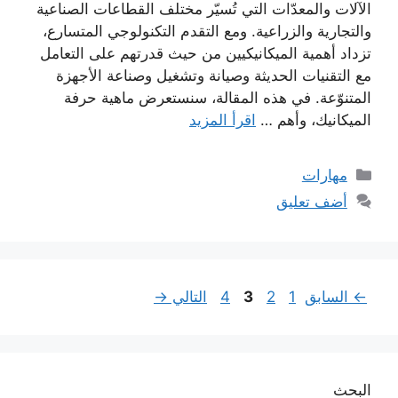
الآلات والمعدّات التي تُسيّر مختلف القطاعات الصناعية
والتجارية والزراعية. ومع التقدم التكنولوجي المتسارع،
تزداد أهمية الميكانيكيين من حيث قدرتهم على التعامل
مع التقنيات الحديثة وصيانة وتشغيل وصناعة الأجهزة
المتنوّعة. في هذه المقالة، سنستعرض ماهية حرفة
الميكانيك، وأهم …
اقرأ المزيد
التصنيفات
مهارات
أضف تعليق
Page
Page
Page
Page
←
السابق
1
2
3
4
التالي
→
البحث