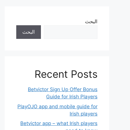
البحث
البحث
Recent Posts
Betvictor Sign Up Offer Bonus
Guide for Irish Players
PlayOJO app and mobile guide for
Irish players
Betvictor app – what Irish players