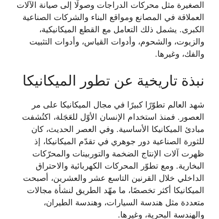
الصغيرة مثل محركات الدراجات وصولًا إلى صيانة الآلات
العملاقة في المصانع ومواقع البناء والشركات الصناعية
الكبرى. يشمل ذلك التعامل مع القطع الميكانيكية،
والزيوت، والشحوم، وأدوات القياس، وأدوات التثبيت
والفك، وغيرها.
نبذة تاريخية عن تطور الميكانيكا
شهد العالم تطوّرًا كبيرًا في مجال الميكانيكا على مر
العصور. فمنذ استخدام الإنسان الأوّل للعَجَلة، اكتُشفت
مبادئ الميكانيكا الأساسية. وفي العصر الحديث، كان
للثورة الصناعية دور جوهري في تقدّم الميكانيكا، إذ
ظهرت آلات الإنتاج الضخمة والتوربينات والمحرّكات
البخارية. ومع تطوّر المحركات الكهربائية والاحتراق
الداخلي خلال القرنين التاسع عشر والعشرين، أصبحت
الميكانيكا أكثر تخصصًا، ما مهّد الطريق لنشأة مجالات
متعددة مثل هندسة السيارات، وهندسة الطيران،
والهندسة البحرية، وغيرها.