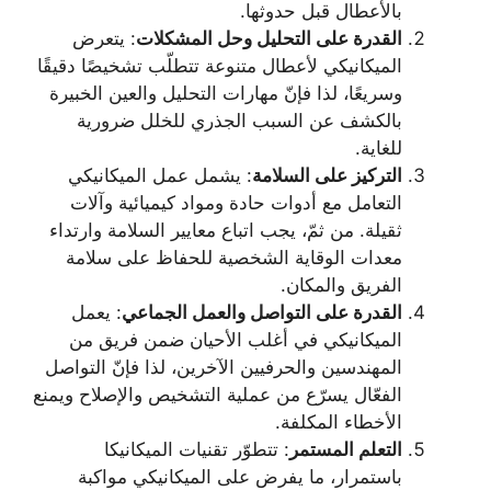
بالأعطال قبل حدوثها.
القدرة على التحليل وحل المشكلات
: يتعرض
الميكانيكي لأعطال متنوعة تتطلّب تشخيصًا دقيقًا
وسريعًا، لذا فإنّ مهارات التحليل والعين الخبيرة
بالكشف عن السبب الجذري للخلل ضرورية
للغاية.
التركيز على السلامة
: يشمل عمل الميكانيكي
التعامل مع أدوات حادة ومواد كيميائية وآلات
ثقيلة. من ثمّ، يجب اتباع معايير السلامة وارتداء
معدات الوقاية الشخصية للحفاظ على سلامة
الفريق والمكان.
القدرة على التواصل والعمل الجماعي
: يعمل
الميكانيكي في أغلب الأحيان ضمن فريق من
المهندسين والحرفيين الآخرين، لذا فإنّ التواصل
الفعّال يسرّع من عملية التشخيص والإصلاح ويمنع
الأخطاء المكلفة.
التعلم المستمر
: تتطوّر تقنيات الميكانيكا
باستمرار، ما يفرض على الميكانيكي مواكبة