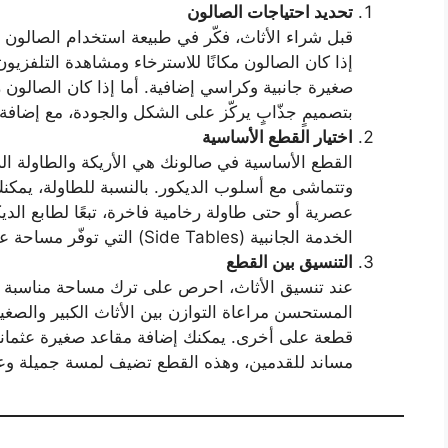
تحديد احتياجات الصالون
قبل شراء الأثاث، فكّر في طبيعة استخدام الصالون
إذا كان الصالون مكانًا للاسترخاء ومشاهدة التلفزيون
صغيرة جانبية وكراسي إضافية. أما إذا كان الصالون 
بتصميمٍ جذّابٍ يركّز على الشكل والجودة، مع إضاف
اختيار القطع الأساسية
القطع الأساسية في صالونك هي الأريكة والطاولة الرئ
وتتماشى مع أسلوب الديكور. بالنسبة للطاولة، يمكنك
عصرية أو حتى طاولة رخامية فاخرة، تبعًا لطابع الدي
الخدمة الجانبية (Side Tables) التي توفّر مساحة عملية لوضع المشروبات والأجهزة الصغيرة.
التنسيق بين القطع
عند تنسيق الأثاث، احرص على ترك مساحة مناسبة للح
المستحسن مراعاة التوازن بين الأثاث الكبير والصغير
مساند للقدمين، وهذه القطع تضيف لمسة جميلة وعم