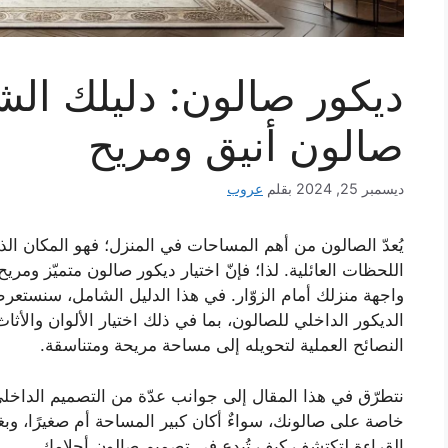
ديكور صالون: دليلك ال
صالون أنيق ومريح
ديسمبر 25, 2024
بقلم
عروب
يُعدّ الصالون من أهم المساحات في المنزل؛ فهو المكان ا
اللحظات العائلية. لذا؛ فإنّ اختيار ديكور صالون متميّز ومر
واجهة منزلك أمام الزوّار. في هذا الدليل الشامل، سنستعرض
الديكور الداخلي للصالون، بما في ذلك اختيار الألوان والأث
النصائح العملية لتحويله إلى مساحة مريحة ومتناسقة.
نتطرّق في هذا المقال إلى جوانب عدّة من التصميم الداخلي
خاصة على صالونك، سواءٌ أكان كبير المساحة أم صغيرًا، وبغ
القراءة لتكتشف كيف تُبدع في تصميم صالون أحلامك.