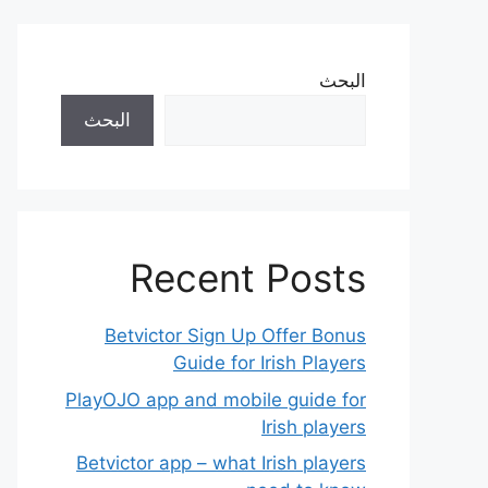
البحث
البحث
Recent Posts
Betvictor Sign Up Offer Bonus
Guide for Irish Players
PlayOJO app and mobile guide for
Irish players
Betvictor app – what Irish players