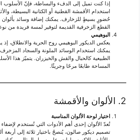
إذا كنت تميل إلى الدفء والبساطة، فإنّ الأسلوب ال
استخدام الأقمشة القطنية أو الكتانية البسيطة، والأ
حُضورٍ بسيطٍ للزخارف. يمكنك إضافة وسائد بألوان ا
القطع الزخرفية القديمة لتوفير لمسة فريدة من نوعه
البوهيمي
يعكس الديكور البوهيمي روح الحرية والانطلاق، إذ يمز
يمكنك استخدام الوسائد الملونة والسجاد المزخرف 
الطبيعية كالحبال والقش والخيزران. يتميّز هذا الأسل
المساحة طابعًا مرحًا وجريئًا.
2. الألوان والأقمشة
اختيار لوحة الألوان المناسبة
تُعدّ الألوان إحدى أهم الأدوات التي تُستخدم لإضف
تصميم ديكور صالون، يُنصحُ باختيار ثلاثة إلى أربعة 
والأثاث والإكسسوارات. على سبيل المثال، يمكنك مز