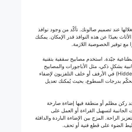
غلالها عند تصميم صالونك. تأكّد من وجود نوافذ
ثاث بعيدًا عن هذه النوافذ قدر الإمكان. يمكنك
 مع توفير الخصوصية اللازمة.
اصطناعية جيّدة. استخدم مصابيح سقفية بتقنية
نبية بشكلٍ ذكي، مثل الأباجورات والمصابيح
الأرضية. يمكنك استخدام إضاءة مخفية (Hidden Lighting) في الأرفف أو خلف التلفزيون لإضفاء
لتحكّم بدرجات السطوع، بحيث يُمكنك تعديل
جد ركن مظلم أو منطقة فيها إضاءة صارخة
لجانبية لتسهيل القراءة أو العمل على
ز الراحة. المزج بين الإضاءة الباردة والدافئة
تسليط الضوء على قطع فنية أو تحف.