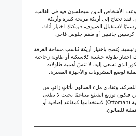
 وعدد الأشخاص الذين سيجلسون فيه في الغالب.
، فقد تحتاج إلى أريكة مريحة كبيرة وأريكة
رسميًا لاستقبال الضيوف، فيمكنك اختيار أثاث
ة كرسيين جانبيين أو طقم جلوس فاخر.
يسية. يُنصح باختيار أريكة تُناسب مساحة الغرفة
 اختيار طاولة خشبية كلاسيكية أو طاولة زجاجية
كور الذي تسعى إليه. لا تنسَ أهمية طاولات
ركة، وتفادي ملء الصالون بأثاثٍ زائدٍ. من
، فيكون توزيع القطع متناغمًا بحيث لا تطغى
قطعة على أخرى. يمكنك إضافة مقاعد صغيرة عثمانية (Ottoman) لاستخدامها كمقاعد إضافية أو
لية للصالون.