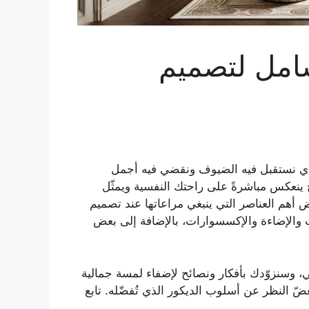
شامل لتصميم
لذي نستقبل فيه الضيوف ونقضي فيه أجمل
يح ينعكس مباشرةً على راحتك النفسية ويمثّل
 أهم العناصر التي ينبغي مراعاتها عند تصميم
اث والإضاءة والإكسسوارات، بالإضافة إلى بعض
، وسنزوّدك بأفكار ونصائح لإضفاء لمسة جمالية
ضّ النظر عن أسلوب الديكور الذي تُفضّله. تابع