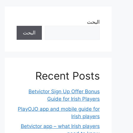
البحث
البحث
Recent Posts
Betvictor Sign Up Offer Bonus
Guide for Irish Players
PlayOJO app and mobile guide for
Irish players
Betvictor app – what Irish players