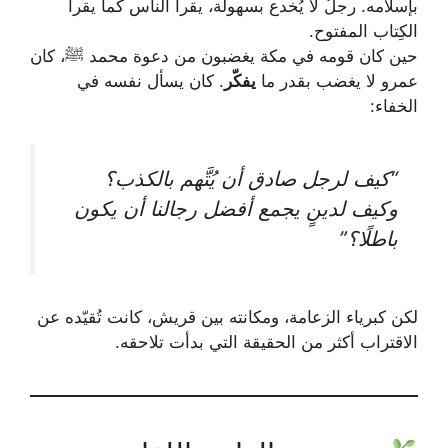
بإسلامه. رجلٌ لا يُخدع بسهولة، يقرأ الناس كما يقرأ
الكِتاب المفتوح.
حين كان قومه في مكة يغضبون من دعوة محمد ﷺ، كان
عمرو لا يغضب بقدر ما
يفكّر
. كان يسأل نفسه في
الخفاء:
“كيف لرجل صادق أن يُتَّهم بالكذب؟
وكيف لدينٍ يجمع أفضل رجالنا أن يكون
باطلًا؟”
لكن كبرياء الزعامة، ومكانته بين قريش، كانت تُقيّده عن
الاقتراب أكثر من الحقيقة التي بدأت تلاحقه.