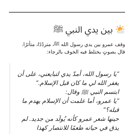
بين يدي النبي ﷺ
وقف عمرو بين يدي رسول الله ﷺ، متردّدًا، متأثرًا.
قال بصوتٍ يختلط فيه الخوف بالرجاء:
“يا رسول الله، أمدّ يدي لتبايعني، على أن
يغفر الله لي ما كان قبل الإسلام.”
ابتسم النبي ﷺ وقال:
“يا عمرو، أما علمت أن الإسلام يهدم ما
قبله؟”
حينها شعر عمرو كأنه يُولَد من جديد. لم
يذق في حياته طعمًا للانتصار كهذا