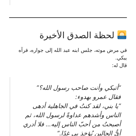
لحظة الصدق الأخيرة
في مرض موته، جلس ابنه عبد الله إلى جواره، فرآه
يبكي.
قال له:
“أتبكي وأنت صاحب رسول الله؟”
فقال عمرو بهدوء:
“يا بني، لقد كنتُ في الجاهلية أدهى
الناس وأشدهم عداوةً لرسول الله، ثم
أصبحتُ من أحبّ الناس إليه… فلا أدري
أيُّ الحالين يُؤخذ بي غدًا.”